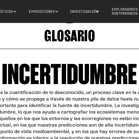
EXPLORADORES
ÍFICOS
EXPEDICIONES
INVESTIGACIÓN
SUBTERRÁNEOS
GLOSARIO
INCERTIDUMBRE
s la cuantificación de lo desconocido, un proceso clave en la c
e y cómo se propaga a través de nuestra pila de datos hasta n
ortante para identificar la fuente de incertidumbre. La invest
tidumbre, lo que nos ayuda a cartografiar los ecosistemas meno
 aquellos en los que los entornos y las ecorregiones no están in
ctual, en los que nuestras predicciones son de alta incertidum
 punto de vista medioambiental, y en los que hay errores de su
información es inferior a la resolución de nuestras prediccione