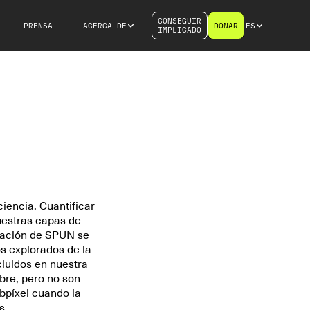
CONSEGUIR
PRENSA
ACERCA DE
DONAR
ES
IMPLICADO
iencia. Cuantificar
uestras capas de
igación de SPUN se
s explorados de la
cluidos en nuestra
bre, pero no son
bpíxel cuando la
s