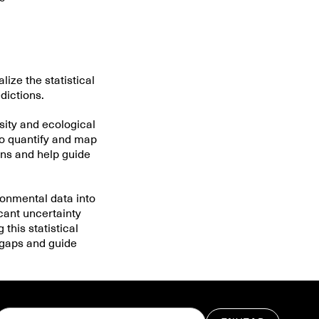
ize the statistical
edictions.
sity and ecological
 to quantify and map
ons and help guide
onmental data into
cant uncertainty
his statistical
g gaps and guide