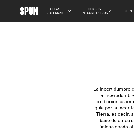
ATLAS 
HONGOS 
CIENT
SUBTERRÁNEO
MICORRÍZICOS
La incertidumbre e
la incertidumbr
predicción es imp
guía por la incer
Tierra, es decir,
base de datos a
únicas desde el