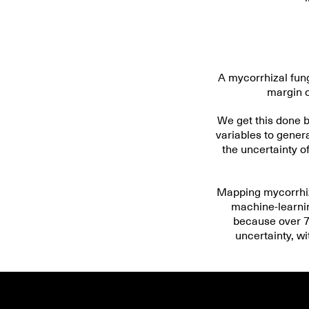
A mycorrhizal fung
margin of
We get this done b
variables to genera
the uncertainty o
Mapping mycorrhiz
machine-learnin
because over 7
uncertainty, wi