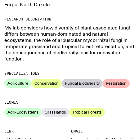
Fargo, North Dakota
RESEARCH DESCRIPTION
My lab considers how diversity of plant-associated fungi
differs between human-dominated and natural
ecosystems, the role of arbuscular mycorrhizal fungi in
temperate grassland and tropical forest reforestation, and
the consequences of biodiversity loss for ecosystem
function.
SPECIALIZATIONS
Agriculture
Conservation
Fungal Biodiversity
Restoration
BIOMES
Agri-Ecosystems
Grasslands
Tropical Forests
LINK
EMAIL