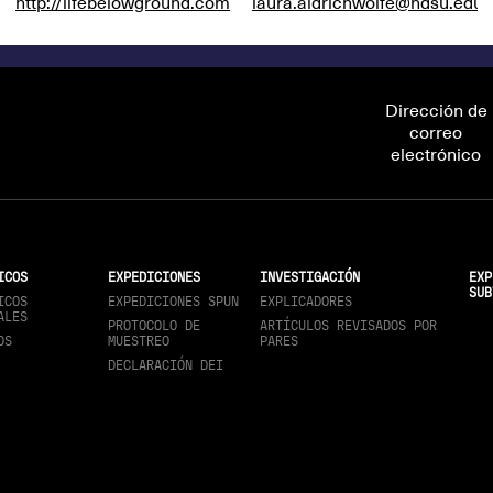
http://lifebelowground.com
laura.aldrichwolfe@ndsu.edu
Dirección de
correo
electrónico
ICOS
EXPEDICIONES
INVESTIGACIÓN
EXP
SUB
ICOS
EXPEDICIONES SPUN
EXPLICADORES
ALES
PROTOCOLO DE
ARTÍCULOS REVISADOS POR
OS
MUESTREO
PARES
DECLARACIÓN DEI