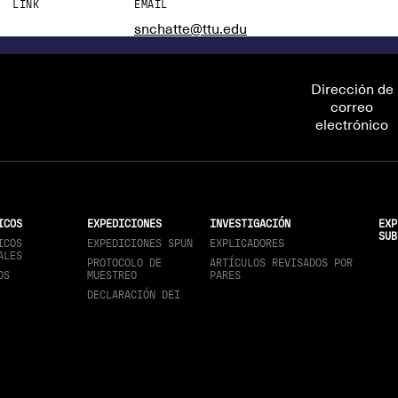
LINK
EMAIL
snchatte@ttu.edu
Dirección de
correo
electrónico
ICOS
EXPEDICIONES
INVESTIGACIÓN
EXP
SUB
ICOS
EXPEDICIONES SPUN
EXPLICADORES
ALES
PROTOCOLO DE
ARTÍCULOS REVISADOS POR
OS
MUESTREO
PARES
DECLARACIÓN DEI