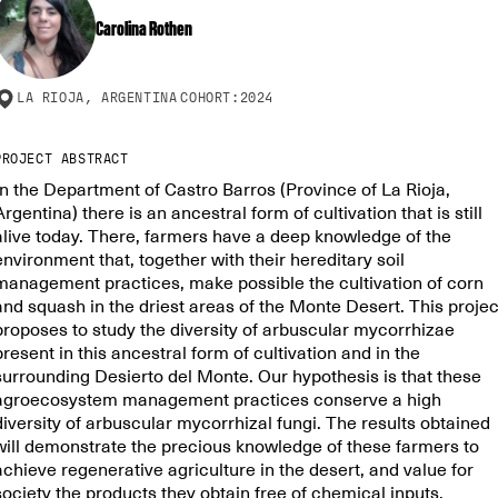
Carolina Rothen
LA RIOJA, ARGENTINA
COHORT:
2024
PROJECT ABSTRACT
In the Department of Castro Barros (Province of La Rioja,
Argentina) there is an ancestral form of cultivation that is still
alive today. There, farmers have a deep knowledge of the
environment that, together with their hereditary soil
management practices, make possible the cultivation of corn
and squash in the driest areas of the Monte Desert. This projec
proposes to study the diversity of arbuscular mycorrhizae
present in this ancestral form of cultivation and in the
surrounding Desierto del Monte. Our hypothesis is that these
agroecosystem management practices conserve a high
diversity of arbuscular mycorrhizal fungi. The results obtained
will demonstrate the precious knowledge of these farmers to
achieve regenerative agriculture in the desert, and value for
society the products they obtain free of chemical inputs.