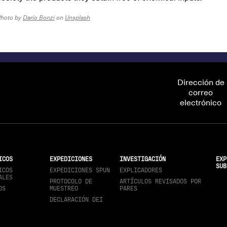
Photo by
Darío Bonzi
on
Unsplash
Dirección de
correo
electrónico
ICOS
EXPEDICIONES
INVESTIGACIÓN
EXP
SUB
ICOS
EXPEDICIONES SPUN
EXPLICADORES
ALES
PROTOCOLO DE
ARTÍCULOS REVISADOS POR
OS
MUESTREO
PARES
DECLARACIÓN DEI