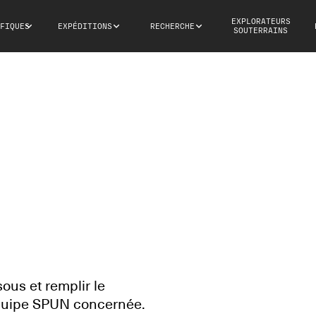
EXPLORATEURS
FIQUES
EXPÉDITIONS
RECHERCHE
SOUTERRAINS
TER
ous et remplir le
'équipe SPUN concernée.