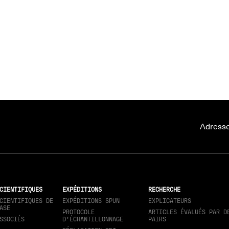
Adresse
CIENTIFIQUES
EXPÉDITIONS
RECHERCHE
CIENTIFIQUES DE
EXPÉDITIONS SPUN
EXPLICATEURS
ASE
PROTOCOLE
ARTICLES ÉVALUÉS PAR D
SSOCIÉS
D'ÉCHANTILLONNAGE
PAIRS