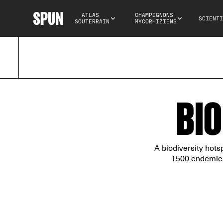
ATLAS 
CHAMPIGNONS 
SCIENTI
SOUTERRAIN
MYCORHIZIENS
BI
A biodiversity hots
1500 endemic v