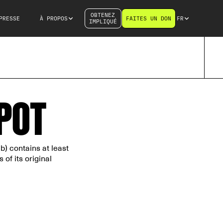
OBTENEZ
PRESSE
À PROPOS
FAITES UN DON
FR
IMPLIQUÉ
POT
b) contains at least
of its original