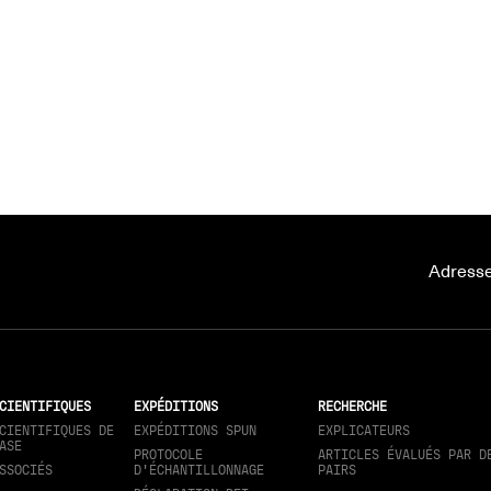
Adresse
CIENTIFIQUES
EXPÉDITIONS
RECHERCHE
CIENTIFIQUES DE
EXPÉDITIONS SPUN
EXPLICATEURS
ASE
PROTOCOLE
ARTICLES ÉVALUÉS PAR D
SSOCIÉS
D'ÉCHANTILLONNAGE
PAIRS