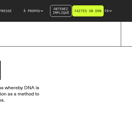
OBTENEZ
PRESSE
À PROPOS
FAITES UN DON
FR
IMPLIQUÉ
N
cess whereby DNA is
ion as a method to
es.