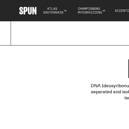
ATLAS 
CHAMPIGNONS 
SCIENTI
SOUTERRAIN
MYCORHIZIENS
DNA (deoxyribonucl
separated and iso
is