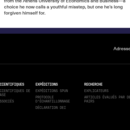
from the Athens University of Economics and Business—a
choice he now calls a youthful misstep, but one he’s long
forgiven himself for.
Adresse
CIENTIFIQUES
EXPÉDITIONS
RECHERCHE
CIENTIFIQUES DE
EXPÉDITIONS SPUN
EXPLICATEURS
ASE
PROTOCOLE
ARTICLES ÉVALUÉS PAR D
SSOCIÉS
D'ÉCHANTILLONNAGE
PAIRS
DÉCLARATION DEI