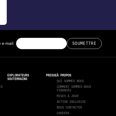
 e-mail
EXPLORATEURS
PRESSE
À PROPOS
SOUTERRAINS
QUI SOMMES NOUS
ES
COMMENT SOMMES-NOUS
FINANCÉS
MISES À JOUR
ACTION INCLUSIVE
NOUS CONTACTER
CAREERS