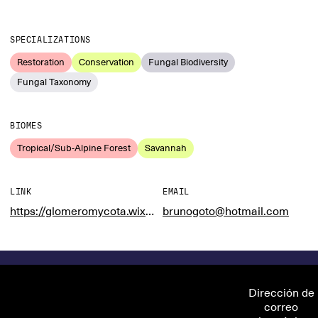
SPECIALIZATIONS
Restoration
Conservation
Fungal Biodiversity
Fungal Taxonomy
BIOMES
Tropical/Sub-Alpine Forest
Savannah
LINK
EMAIL
https://glomeromycota.wixsite.com/lbmicorrizas
brunogoto@hotmail.com
Dirección de
correo