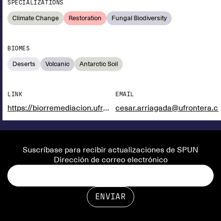
SPECIALIZATIONS
Climate Change
Restoration
Fungal Biodiversity
BIOMES
Deserts
Volcanic
Antarctic Soil
LINK
EMAIL
https://biorremediacion.ufro.cl
cesar.arriagada@ufrontera.cl
Suscríbase para recibir actualizaciones de SPUN
Dirección de correo electrónico