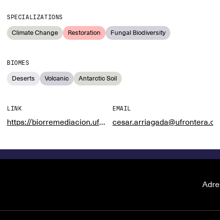
SPECIALIZATIONS
Climate Change
Restoration
Fungal Biodiversity
BIOMES
Deserts
Volcanic
Antarctic Soil
LINK
EMAIL
https://biorremediacion.ufro.cl
cesar.arriagada@ufrontera.cl
Adre