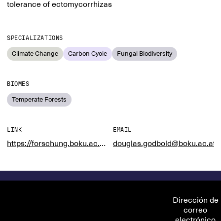
tolerance of ectomycorrhizas
SPECIALIZATIONS
Climate Change
Carbon Cycle
Fungal Biodiversity
BIOMES
Temperate Forests
LINK
EMAIL
https://forschung.boku.ac.at/fis/suchen.person_uebersicht?sprache_in=en&menue_id_in=101&id_in=121985
douglas.godbold@boku.ac.at
Dirección de
correo
electrónico