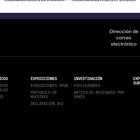
Dirección de
correo
electrónico
ICOS
EXPEDICIONES
INVESTIGACIÓN
EXP
SUB
ICOS
EXPEDICIONES SPUN
EXPLICADORES
ALES
PROTOCOLO DE
ARTÍCULOS REVISADOS POR
OS
MUESTREO
PARES
DECLARACIÓN DEI