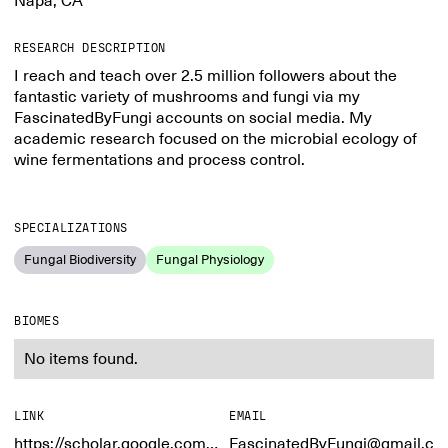
Napa, CA
RESEARCH DESCRIPTION
I reach and teach over 2.5 million followers about the
fantastic variety of mushrooms and fungi via my
FascinatedByFungi accounts on social media. My
academic research focused on the microbial ecology of
wine fermentations and process control.
SPECIALIZATIONS
Fungal Biodiversity
Fungal Physiology
BIOMES
No items found.
LINK
EMAIL
https://scholar.google.com/citations?user=WqGg_McAAAAJ&hl=en&oi=ao
FascinatedByFungi@gmail.c