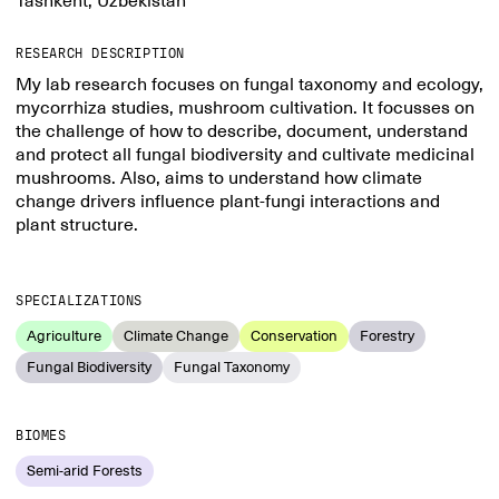
Tashkent, Uzbekistan
RESEARCH DESCRIPTION
My lab research focuses on fungal taxonomy and ecology,
mycorrhiza studies, mushroom cultivation. It focusses on
the challenge of how to describe, document, understand
and protect all fungal biodiversity and cultivate medicinal
mushrooms. Also, aims to understand how climate
change drivers influence plant-fungi interactions and
plant structure.
SPECIALIZATIONS
Agriculture
Climate Change
Conservation
Forestry
Fungal Biodiversity
Fungal Taxonomy
BIOMES
Semi-arid Forests