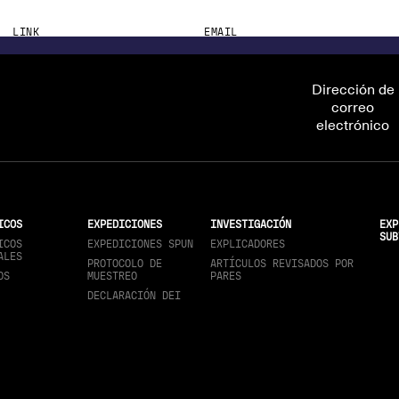
LINK
EMAIL
https://www.researchgate.net/profile/Ilyor-Mustafayev
mustafayev.i.m@botany.uz
Dirección de
correo
electrónico
ICOS
EXPEDICIONES
INVESTIGACIÓN
EXP
SUB
ICOS
EXPEDICIONES SPUN
EXPLICADORES
ALES
PROTOCOLO DE
ARTÍCULOS REVISADOS POR
OS
MUESTREO
PARES
DECLARACIÓN DEI