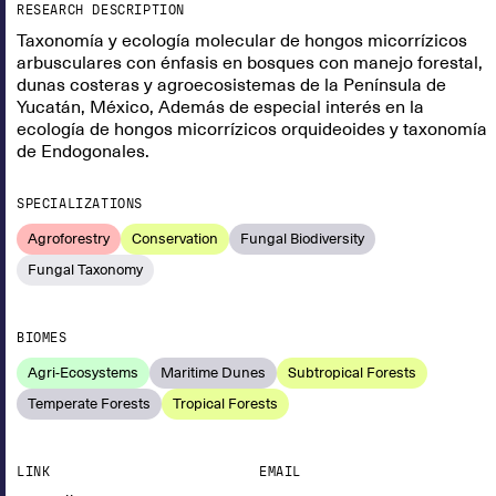
RESEARCH DESCRIPTION
Taxonomía y ecología molecular de hongos micorrízicos
arbusculares con énfasis en bosques con manejo forestal,
dunas costeras y agroecosistemas de la Península de
Yucatán, México, Además de especial interés en la
ecología de hongos micorrízicos orquideoides y taxonomía
de Endogonales.
SPECIALIZATIONS
Agroforestry
Conservation
Fungal Biodiversity
Fungal Taxonomy
BIOMES
Agri-Ecosystems
Maritime Dunes
Subtropical Forests
Temperate Forests
Tropical Forests
LINK
EMAIL