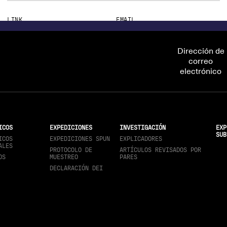
LINK
EMAIL
https://orcid.org/0000-0001-8074-3063
muhammad.riaz@gcuf.edu.pk
Dirección de
correo
electrónico
ICOS
EXPEDICIONES
INVESTIGACIÓN
EXP
SUB
ICOS
EXPEDICIONES SPUN
EXPLICADORES
ALES
PROTOCOLO DE
ARTÍCULOS REVISADOS POR
OS
MUESTREO
PARES
DECLARACIÓN DEI