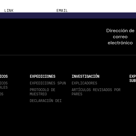
LINK
EMAIL
scevallos@utpl.edu.ec
Dirección de
correo
electrónico
ICOS
EXPEDICIONES
INVESTIGACIÓN
EXP
SUB
ICOS
EXPEDICIONES SPUN
EXPLICADORES
ALES
PROTOCOLO DE
ARTÍCULOS REVISADOS POR
OS
MUESTREO
PARES
DECLARACIÓN DEI