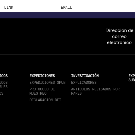
LINK
EMAIL
syednasir60@gmail.com
Dirección de
correo
electrónico
ICOS
EXPEDICIONES
INVESTIGACIÓN
EXP
SUB
ICOS
EXPEDICIONES SPUN
EXPLICADORES
ALES
PROTOCOLO DE
ARTÍCULOS REVISADOS POR
OS
MUESTREO
PARES
DECLARACIÓN DEI