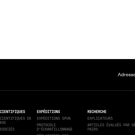
Adresse
CIENTIFIQUES
EXPÉDITIONS
RECHERCHE
CIENTIFIQUES DE
EXPÉDITIONS SPUN
EXPLICATEURS
ASE
PROTOCOLE
ARTICLES ÉVALUÉS PAR D
SSOCIÉS
D'ÉCHANTILLONNAGE
PAIRS