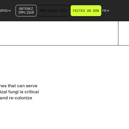
OBTENEZ
OPOS
IMPLIQUEZ-VOUS
FAITES UN DON
FR
IMPLIQUÉ
hes that can serve
al fungi is critical
 and re-colonize