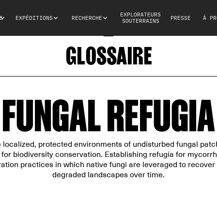
EXPLORATEURS
S
EXPÉDITIONS
RECHERCHE
PRESSE
À PR
SOUTERRAINS
GLOSSAIRE
FUNGAL REFUGIA
e localized, protected environments of undisturbed fungal patc
s for biodiversity conservation. Establishing refugia for mycorrhiz
oration practices in which native fungi are leveraged to recover
degraded landscapes over time.