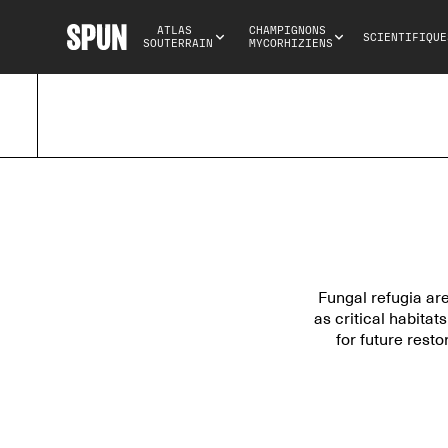
ATLAS 
CHAMPIGNONS 
SCIENTIFIQUE
SOUTERRAIN
MYCORHIZIENS
Fungal refugia ar
as critical habitat
for future rest