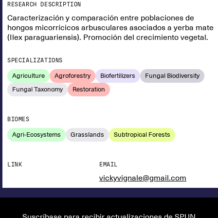
RESEARCH DESCRIPTION
Caracterización y comparación entre poblaciones de
hongos micorrícicos arbusculares asociados a yerba mate
(Ilex paraguariensis). Promoción del crecimiento vegetal.
SPECIALIZATIONS
Agriculture
Agroforestry
Biofertilizers
Fungal Biodiversity
Fungal Taxonomy
Restoration
BIOMES
Agri-Ecosystems
Grasslands
Subtropical Forests
LINK
EMAIL
vickyvignale@gmail.com
Suscríbase para recibir actualizaciones de SPUN