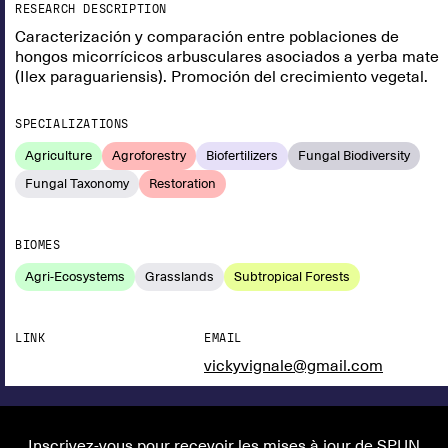
RESEARCH DESCRIPTION
Caracterización y comparación entre poblaciones de
hongos micorrícicos arbusculares asociados a yerba mate
(Ilex paraguariensis). Promoción del crecimiento vegetal.
SPECIALIZATIONS
Agriculture
Agroforestry
Biofertilizers
Fungal Biodiversity
Fungal Taxonomy
Restoration
BIOMES
Agri-Ecosystems
Grasslands
Subtropical Forests
LINK
EMAIL
vickyvignale@gmail.com
Inscrivez-vous pour recevoir les mises à jour de SPUN