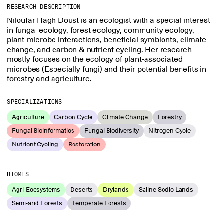
RESEARCH DESCRIPTION
Niloufar Hagh Doust is an ecologist with a special interest
in fungal ecology, forest ecology, community ecology,
plant-microbe interactions, beneficial symbionts, climate
change, and carbon & nutrient cycling. Her research
mostly focuses on the ecology of plant-associated
microbes (Especially fungi) and their potential benefits in
forestry and agriculture.
SPECIALIZATIONS
Agriculture
Carbon Cycle
Climate Change
Forestry
Fungal Bioinformatics
Fungal Biodiversity
Nitrogen Cycle
Nutrient Cycling
Restoration
BIOMES
Agri-Ecosystems
Deserts
Drylands
Saline Sodic Lands
Semi-arid Forests
Temperate Forests