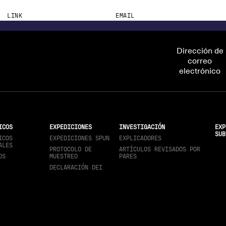
LINK
EMAIL
https://ut.ee/en/node/106611
haghdoost.nilou@yahoo.com
Dirección de
correo
electrónico
ICOS
EXPEDICIONES
INVESTIGACIÓN
EXP
SUB
ICOS
EXPEDICIONES SPUN
EXPLICADORES
ALES
PROTOCOLO DE
ARTÍCULOS REVISADOS POR
OS
MUESTREO
PARES
DECLARACIÓN DEI