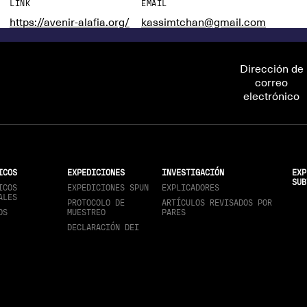
LINK
EMAIL
https://avenir-alafia.org/
kassimtchan@gmail.com
Dirección de
correo
electrónico
ICOS
EXPEDICIONES
INVESTIGACIÓN
EXP
SUB
ICOS
EXPEDICIONES SPUN
EXPLICADORES
ALES
PROTOCOLO DE
ARTÍCULOS REVISADOS POR
OS
MUESTREO
PARES
DECLARACIÓN DEI