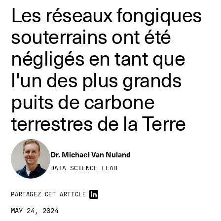
Les réseaux fongiques
souterrains ont été
négligés en tant que
l'un des plus grands
puits de carbone
terrestres de la Terre
Dr. Michael Van Nuland
DATA SCIENCE LEAD
VIDÉO : RACHAEL CARGILL (AMOLF, VU) POSTPRODUCTION : JUSTIN MAGNESS,
RICCARDO RACHELLO
Nous suivons le flux de carbone (points lumineux) à l'intérieur des réseaux
PARTAGEZ CET ARTICLE
vivants à l'aide de sondes fluorescentes pour comprendre comment les
champignons calculent où distribuer les ressources. Ces informations peuvent
MAY 24, 2024
nous aider à explorer le potentiel de réduction du carbone des champignons
mycorhiziens en cas d'augmentation des émissions de CO2.