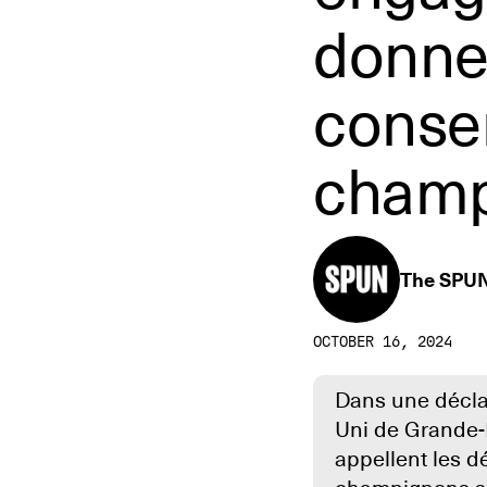
donner
conse
champ
The SPU
OCTOBER 16, 2024
Dans une déclar
Uni de Grande-B
appellent les 