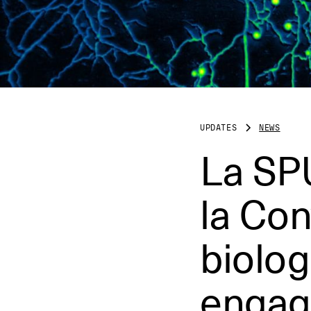
UPDATES
NEWS
La SPU
la Con
biolog
engag