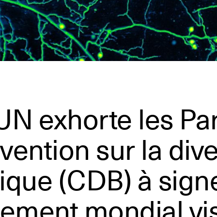
N exhorte les Par
vention sur la dive
ique (CDB) à sign
ement mondial vis