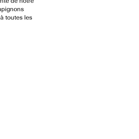
nté de notre
ampignons
à toutes les