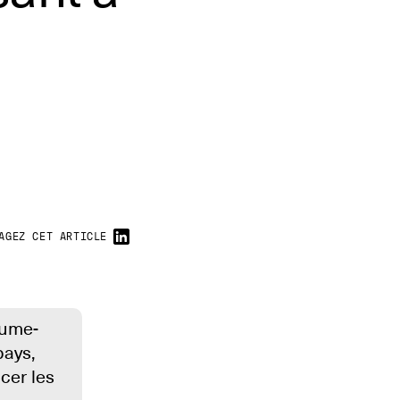
AGEZ CET ARTICLE
aume-
pays,
cer les