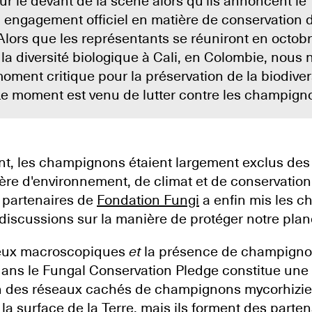
 le devant de la scène alors qu'ils annoncent le
 engagement officiel en matière de conservation 
ors que les représentants se réuniront en octobr
la diversité biologique à Cali, en Colombie, nous 
oment critique pour la préservation de la biodiver
Le moment est venu de lutter contre les champign
t, les champignons étaient largement exclus des 
ière d'environnement, de climat et de conservation.
 partenaires de
Fondation Fungi
a enfin mis les 
discussions sur la manière de protéger notre plan
deux macroscopiques
et
la présence de champign
ans le Fungal Conservation Pledge constitue un
on des réseaux cachés de champignons mycorhizie
a surface de la Terre, mais ils forment des parten