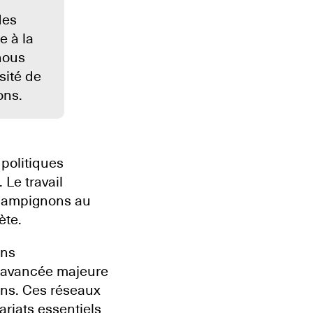
des
e à la
nous
sité de
ons.
politiques
 Le travail
champignons au
ète.
ons
e avancée majeure
ns. Ces réseaux
ariats essentiels