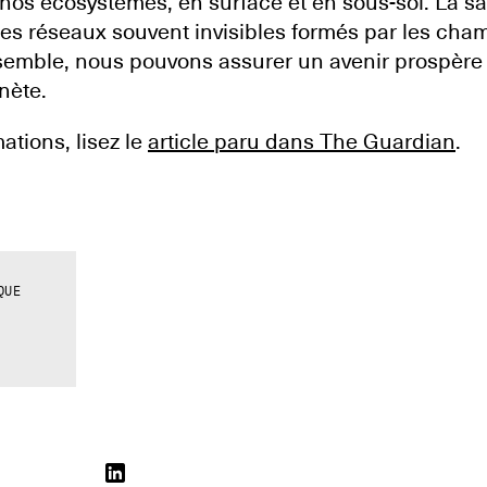
nos écosystèmes, en surface et en sous-sol. La sa
es réseaux souvent invisibles formés par les ch
emble, nous pouvons assurer un avenir prospère 
nète.
ations, lisez le
article paru dans The Guardian
.
QUE