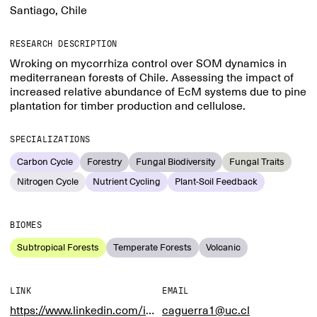
Santiago, Chile
RESEARCH DESCRIPTION
Wroking on mycorrhiza control over SOM dynamics in
mediterranean forests of Chile. Assessing the impact of
increased relative abundance of EcM systems due to pine
plantation for timber production and cellulose.
SPECIALIZATIONS
Carbon Cycle
Forestry
Fungal Biodiversity
Fungal Traits
Nitrogen Cycle
Nutrient Cycling
Plant-Soil Feedback
BIOMES
Subtropical Forests
Temperate Forests
Volcanic
LINK
EMAIL
https://www.linkedin.com/in/catalina-guerra-leon/
caguerra1@uc.cl