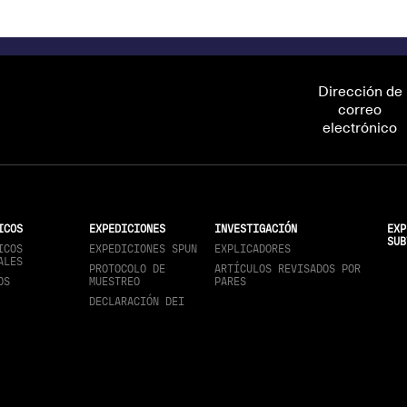
Dirección de
correo
electrónico
ICOS
EXPEDICIONES
INVESTIGACIÓN
EXP
SUB
ICOS
EXPEDICIONES SPUN
EXPLICADORES
ALES
PROTOCOLO DE
ARTÍCULOS REVISADOS POR
OS
MUESTREO
PARES
DECLARACIÓN DEI