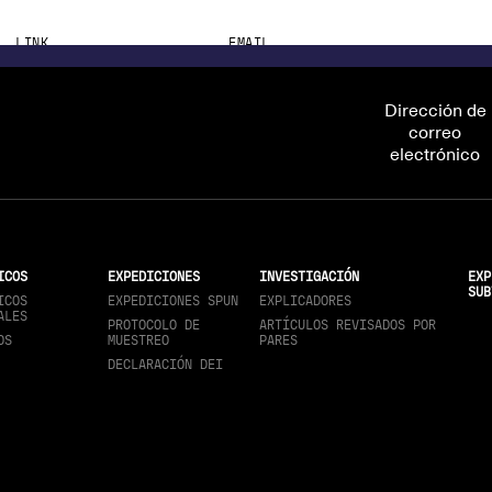
LINK
EMAIL
http://must.ac.ug
wangarapha@must.ac.ug
Dirección de
correo
electrónico
ICOS
EXPEDICIONES
INVESTIGACIÓN
EXP
SUB
ICOS
EXPEDICIONES SPUN
EXPLICADORES
ALES
PROTOCOLO DE
ARTÍCULOS REVISADOS POR
OS
MUESTREO
PARES
DECLARACIÓN DEI