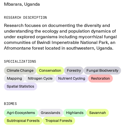
Mbarara, Uganda
RESEARCH DESCRIPTION
Research focuses on documenting the diversity and
understanding the ecology and population dynamics of
under explored organisms including mycorrhizal fungal
communities of Bwindi Impenetrable National Park, an
Afromontane forest located in southwestern, Uganda.
SPECIALIZATIONS
Climate Change
Conservation
Forestry
Fungal Biodiversity
Mapping
Nitrogen Cycle
Nutrient Cycling
Restoration
Spatial Statistics
BIOMES
Agri-Ecosystems
Grasslands
Highlands
Savannah
Subtropical Forests
Tropical Forests