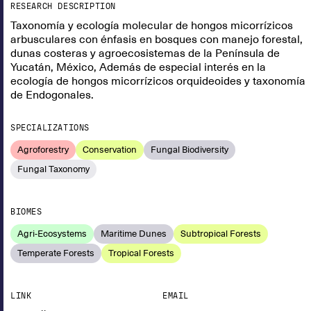
RESEARCH DESCRIPTION
Taxonomía y ecología molecular de hongos micorrízicos
arbusculares con énfasis en bosques con manejo forestal,
dunas costeras y agroecosistemas de la Península de
Yucatán, México, Además de especial interés en la
ecología de hongos micorrízicos orquideoides y taxonomía
de Endogonales.
SPECIALIZATIONS
Agroforestry
Conservation
Fungal Biodiversity
Fungal Taxonomy
BIOMES
Agri-Ecosystems
Maritime Dunes
Subtropical Forests
Temperate Forests
Tropical Forests
LINK
EMAIL